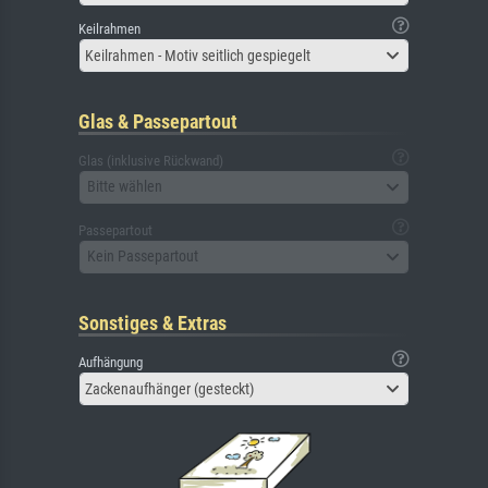
Keilrahmen
Keilrahmen - Motiv seitlich gespiegelt
Glas & Passepartout
Glas (inklusive Rückwand)
Bitte wählen
Passepartout
Kein Passepartout
Sonstiges & Extras
Aufhängung
Zackenaufhänger (gesteckt)