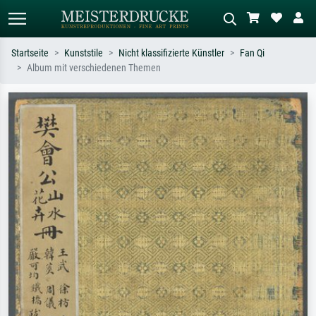
Startseite
Kunststile
Nicht klassifizierte Künstler
Fan Qi
Album mit verschiedenen Themen
Standardsuche
KI-Bildersuche
Suchen Sie nach Künstlern, Werktiteln
Beschreiben Sie die Szene – z.B. Grüne
oder Stilen – z.B. Monet,
Wiese, Abstrakt mit viel Rot, Dunkles
Sternennacht, Impressionismus, Welle
Ölgemälde, Stehender Akt neben einem
Hokusai, Akt.
Baum.