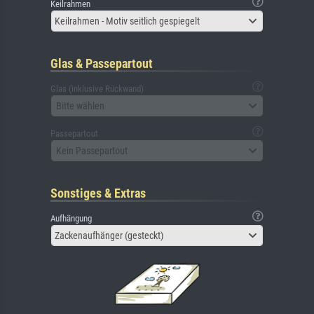
Keilrahmen
Keilrahmen - Motiv seitlich gespiegelt
Glas & Passepartout
Glas (inklusive Rückwand)
Bitte wählen
Passepartout
Kein Passepartout
Sonstiges & Extras
Aufhängung
Zackenaufhänger (gesteckt)