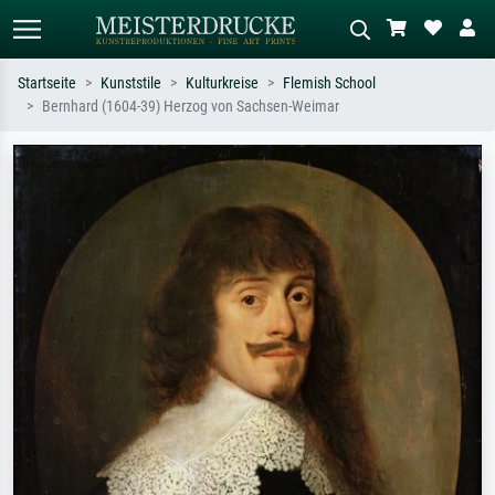
Startseite
Kunststile
Kulturkreise
Flemish School
Bernhard (1604-39) Herzog von Sachsen-Weimar
Standardsuche
KI-Bildersuche
Suchen Sie nach Künstlern, Werktiteln
Beschreiben Sie die Szene – z.B. Grüne
oder Stilen – z.B. Monet,
Wiese, Abstrakt mit viel Rot, Dunkles
Sternennacht, Impressionismus, Welle
Ölgemälde, Stehender Akt neben einem
Hokusai, Akt.
Baum.