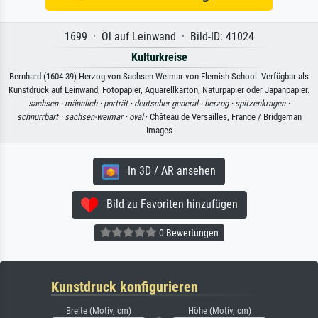
1699 · Öl auf Leinwand · Bild-ID: 41024
Kulturkreise
Bernhard (1604-39) Herzog von Sachsen-Weimar von Flemish School. Verfügbar als
Kunstdruck auf Leinwand, Fotopapier, Aquarellkarton, Naturpapier oder Japanpapier.
sachsen ·
männlich ·
porträt ·
deutscher general ·
herzog ·
spitzenkragen ·
schnurrbart ·
sachsen-weimar ·
oval
· Château de Versailles, France / Bridgeman
Images
In 3D / AR ansehen
Bild zu Favoriten hinzufügen
0 Bewertungen
Kunstdruck konfigurieren
Breite (Motiv, cm)
Höhe (Motiv, cm)