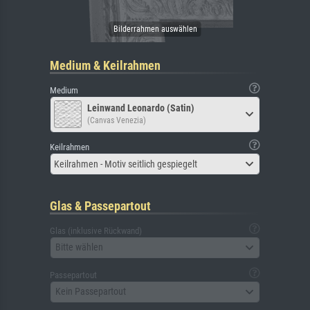
Medium & Keilrahmen
Medium
Leinwand Leonardo (Satin)
(Canvas Venezia)
Keilrahmen
Keilrahmen - Motiv seitlich gespiegelt
Glas & Passepartout
Glas (inklusive Rückwand)
Bitte wählen
Passepartout
Kein Passepartout