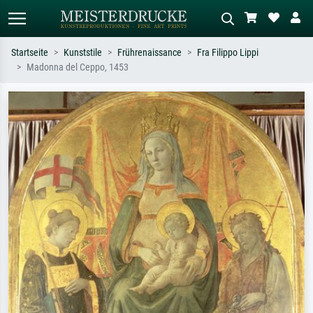
Startseite
Kunststile
Frührenaissance
Fra Filippo Lippi
Madonna del Ceppo, 1453
Standardsuche
KI-Bildersuche
Suchen Sie nach Künstlern, Werktiteln
Beschreiben Sie die Szene – z.B. Grüne
oder Stilen – z.B. Monet,
Wiese, Abstrakt mit viel Rot, Dunkles
Sternennacht, Impressionismus, Welle
Ölgemälde, Stehender Akt neben einem
Hokusai, Akt.
Baum.