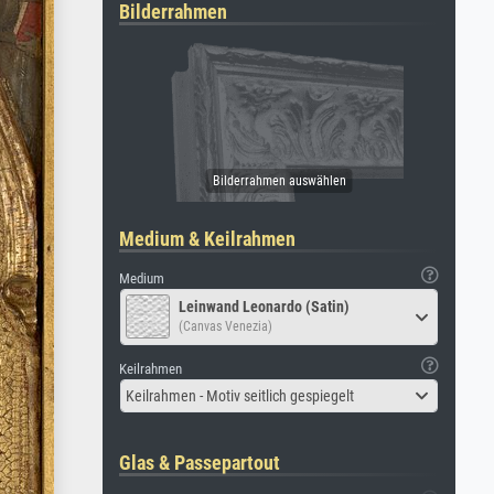
Bilderrahmen
Medium & Keilrahmen
Medium
Leinwand Leonardo (Satin)
(Canvas Venezia)
Keilrahmen
Keilrahmen - Motiv seitlich gespiegelt
Glas & Passepartout