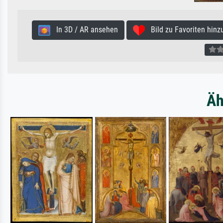
In 3D / AR ansehen
Bild zu Favoriten hinz
Äh