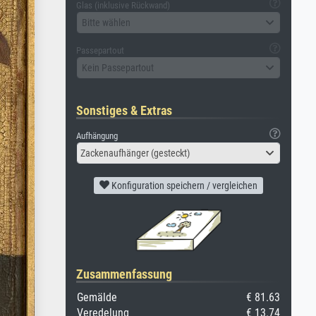
Glas (inklusive Rückwand)
Bitte wählen
Passepartout
Kein Passepartout
Sonstiges & Extras
Aufhängung
Zackenaufhänger (gesteckt)
Konfiguration speichern / vergleichen
Zusammenfassung
Gemälde
€ 81.63
Veredelung
€ 13.74