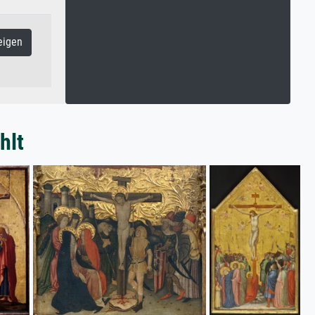
eigen
hlt