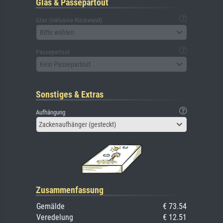
Glas & Passepartout
Glas (inklusive Rückwand)
Bitte wählen
Passepartout
Kein Passepartout
Sonstiges & Extras
Aufhängung
Zackenaufhänger (gesteckt)
Zusammenfassung
Gemälde
€ 73.54
Veredelung
€ 12.51