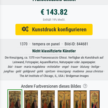
€ 143.82
Enthält 19% MwSt.
Kunstdruck konfigurieren
1370 · tempera on panel · Bild-ID: 844681
Nicht klassifizierte Künstler
Die Kreuzigung, ca. 1370 von Francescuccio Ghissi. Verfügbar als Kunstdruck auf
Leinwand, Fotopapier, Aquarellkarton, Naturpapier oder Japanpapier.
blut ·
trauer ·
maria magdalena ·
mittelalter ·
engel ·
trauer ·
blutung ·
heilige ·
jungfrau ·
gold ·
goldgrund ·
gotik ·
spritzen ·
kreuzigung ·
madonna ·
jesus christus
·
The Art Institute of Chicago, IL, USA / Bridgeman Images
Andere Farbversionen dieses Bildes