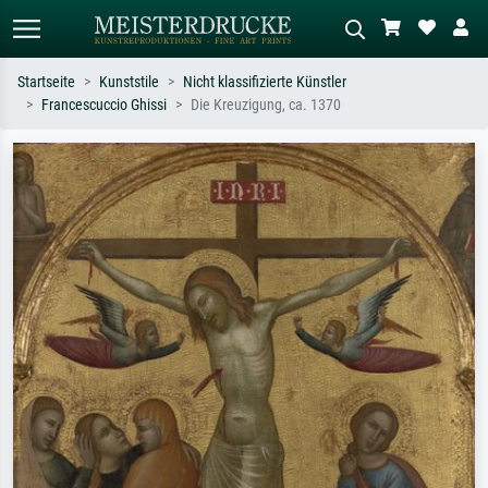
Startseite
Kunststile
Nicht klassifizierte Künstler
Francescuccio Ghissi
Die Kreuzigung, ca. 1370
Standardsuche
KI-Bildersuche
Suchen Sie nach Künstlern, Werktiteln
Beschreiben Sie die Szene – z.B. Grüne
oder Stilen – z.B. Monet,
Wiese, Abstrakt mit viel Rot, Dunkles
Sternennacht, Impressionismus, Welle
Ölgemälde, Stehender Akt neben einem
Hokusai, Akt.
Baum.