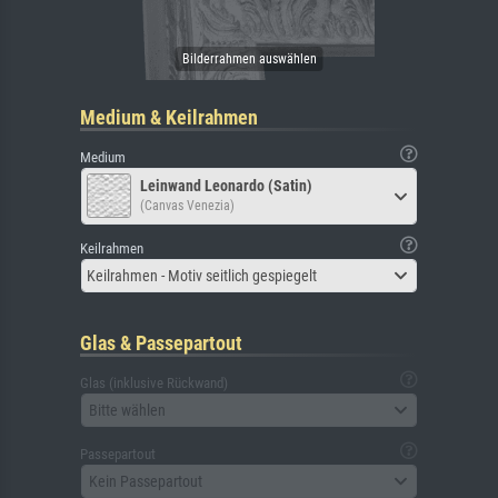
Medium & Keilrahmen
Medium
Leinwand Leonardo (Satin)
(Canvas Venezia)
Keilrahmen
Keilrahmen - Motiv seitlich gespiegelt
Glas & Passepartout
Glas (inklusive Rückwand)
Bitte wählen
Passepartout
Kein Passepartout