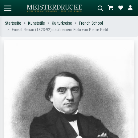
Startseite
Kunststile
Kulturkreise
French School
Ernest Renan (1823-92) nach einem Foto von Pierre Petit
Standardsuche
KI-Bildersuche
Suchen Sie nach Künstlern, Werktiteln
Beschreiben Sie die Szene – z.B. Grüne
oder Stilen – z.B. Monet,
Wiese, Abstrakt mit viel Rot, Dunkles
Sternennacht, Impressionismus, Welle
Ölgemälde, Stehender Akt neben einem
Hokusai, Akt.
Baum.