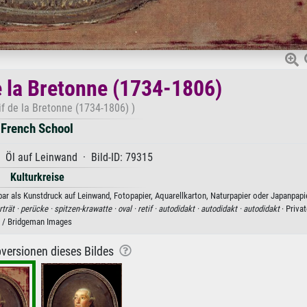
e la Bretonne (1734-1806)
if de la Bretonne (1734-1806) )
French School
 Öl auf Leinwand · Bild-ID: 79315
Kulturkreise
ar als Kunstdruck auf Leinwand, Fotopapier, Aquarellkarton, Naturpapier oder Japanpapie
rträt ·
perücke ·
spitzen-krawatte ·
oval ·
retif ·
autodidakt ·
autodidakt ·
autodidakt
· Privat
/ Bridgeman Images
versionen dieses Bildes