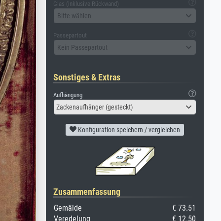
Glas (inklusive Rückwand)
Bitte wählen
Passepartout
Kein Passepartout
Sonstiges & Extras
Aufhängung
Zackenaufhänger (gesteckt)
Konfiguration speichern / vergleichen
Zusammenfassung
Gemälde
€ 73.51
Veredelung
€ 12.50