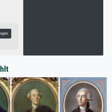
eigen
hlt