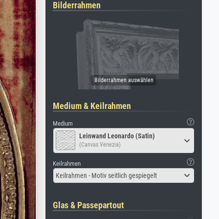
Bilderrahmen
Medium & Keilrahmen
Medium
Leinwand Leonardo (Satin)
(Canvas Venezia)
Keilrahmen
Keilrahmen - Motiv seitlich gespiegelt
Glas & Passepartout