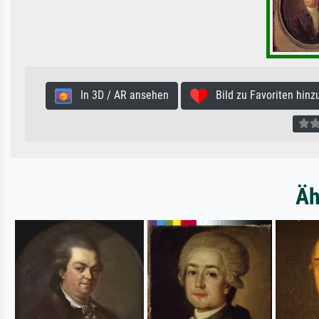
In 3D / AR ansehen
Bild zu Favoriten hinz
Äh