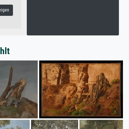
eigen
hlt