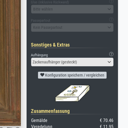
Glas (inklusive Rückwand)
Bitte wählen
Passepartout
Kein Passepartout
Sonstiges & Extras
Aufhängung
Zackenaufhänger (gesteckt)
Konfiguration speichern / vergleichen
Zusammenfassung
Gemälde
€ 70.46
Veredelung
€ 11.95