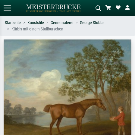
Startseite
Kunststile
Genremalerei
George Stubbs
Kürbis mit einem Stallburschen
Standardsuche
KI-Bildersuche
Suchen Sie nach Künstlern, Werktiteln
Beschreiben Sie die Szene – z.B. Grüne
oder Stilen – z.B. Monet,
Wiese, Abstrakt mit viel Rot, Dunkles
Sternennacht, Impressionismus, Welle
Ölgemälde, Stehender Akt neben einem
Hokusai, Akt.
Baum.