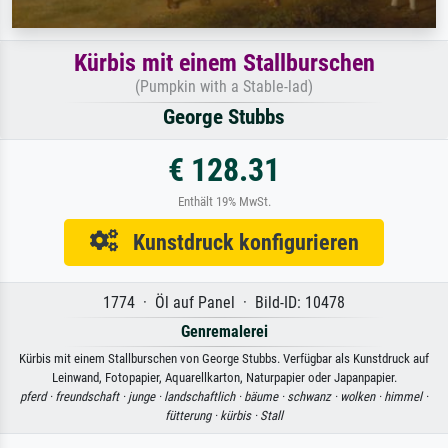
Kürbis mit einem Stallburschen
(Pumpkin with a Stable-lad)
George Stubbs
€ 128.31
Enthält 19% MwSt.
Kunstdruck konfigurieren
1774 · Öl auf Panel · Bild-ID: 10478
Genremalerei
Kürbis mit einem Stallburschen von George Stubbs. Verfügbar als Kunstdruck auf
Leinwand, Fotopapier, Aquarellkarton, Naturpapier oder Japanpapier.
pferd ·
freundschaft ·
junge ·
landschaftlich ·
bäume ·
schwanz ·
wolken ·
himmel ·
fütterung ·
kürbis ·
Stall