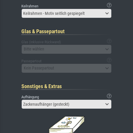
Keilrahmen
Keilrahmen - Motiv seitlich gespiegelt
Glas & Passepartout
Glas (inklusive Rückwand)
Bitte wählen
Passepartout
Kein Passepartout
Sonstiges & Extras
Aufhängung
Zackenaufhänger (gesteckt)