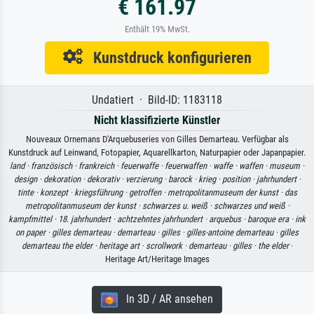
€ 161.97
Enthält 19% MwSt.
Kunstdruck konfigurieren
Undatiert · Bild-ID: 1183118
Nicht klassifizierte Künstler
Nouveaux Ornemans D'Arquebuseries von Gilles Demarteau. Verfügbar als
Kunstdruck auf Leinwand, Fotopapier, Aquarellkarton, Naturpapier oder Japanpapier.
land ·
französisch ·
frankreich ·
feuerwaffe ·
feuerwaffen ·
waffe ·
waffen ·
museum ·
design ·
dekoration ·
dekorativ ·
verzierung ·
barock ·
krieg ·
position ·
jahrhundert ·
tinte ·
konzept ·
kriegsführung ·
getroffen ·
metropolitanmuseum der kunst ·
das
metropolitanmuseum der kunst ·
schwarzes u. weiß ·
schwarzes und weiß ·
kampfmittel ·
18. jahrhundert ·
achtzehntes jahrhundert ·
arquebus ·
baroque era ·
ink
on paper ·
gilles demarteau ·
demarteau ·
gilles ·
gilles-antoine demarteau ·
gilles
demarteau the elder ·
heritage art ·
scrollwork ·
demarteau ·
gilles ·
the elder
·
Heritage Art/Heritage Images
In 3D / AR ansehen