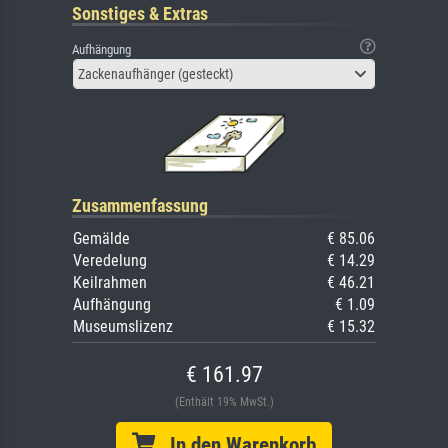
Sonstiges & Extras
Aufhängung
Zackenaufhänger (gesteckt)
Zusammenfassung
Gemälde
€ 85.06
Veredelung
€ 14.29
Keilrahmen
€ 46.21
Aufhängung
€ 1.09
Museumslizenz
€ 15.32
€ 161.97
(Enthält 19% MwSt.)
In den Warenkorb