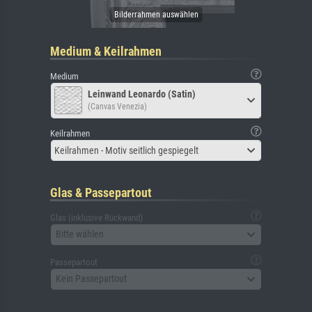
Medium & Keilrahmen
Medium
Leinwand Leonardo (Satin)
(Canvas Venezia)
Keilrahmen
Keilrahmen - Motiv seitlich gespiegelt
Glas & Passepartout
Glas (inklusive Rückwand)
Bitte wählen
Passepartout
Kein Passepartout