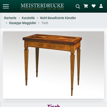
Startseite
Kunststile
Nicht klassifizierte Künstler
Giuseppe Maggiolini
Tisch
Standardsuche
KI-Bildersuche
Suchen Sie nach Künstlern, Werktiteln
Beschreiben Sie die Szene – z.B. Grüne
oder Stilen – z.B. Monet,
Wiese, Abstrakt mit viel Rot, Dunkles
Sternennacht, Impressionismus, Welle
Ölgemälde, Stehender Akt neben einem
Hokusai, Akt.
Baum.
Tisch