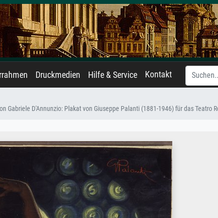
Kontakt
errahmen
Druckmedien
Hilfe & Service
 Gabriele D'Annunzio: Plakat von Giuseppe Palanti (1881-1946) für das Teatro R