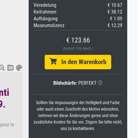
Veredelung
€ 10.67
Keilrahmen
€ 38.12
Aufhängung
€ 1.09
Museumslizenz
€ 12.29
€ 123.66
(Enthält 19% MwSt.)
In den Warenkorb
Bildschärfe:
PERFEKT
nti
9.
Sollten Sie Anpassungen der Helligkeit und Farbe
oder auch einen Zuschnitt des Motivs wünschen,
nehmen wir diese Änderungen gerne und ohne
zusätzliche Kosten für Sie vor. Zögern Sie bitte nicht,
pour le
uns zu kontaktieren.