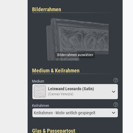
Bilderrahmen
Medium & Keilrahmen
Medium
Leinwand Leonardo (Satin)
(Canvas Venezia)
Keilrahmen
Keilrahmen - Motiv seitlich gespiegelt
Glas & Passepartout