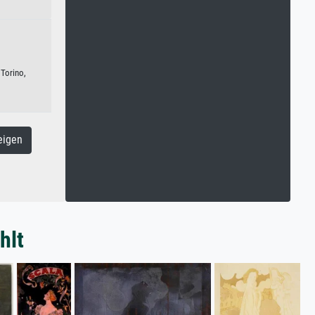
Torino,
eigen
hlt