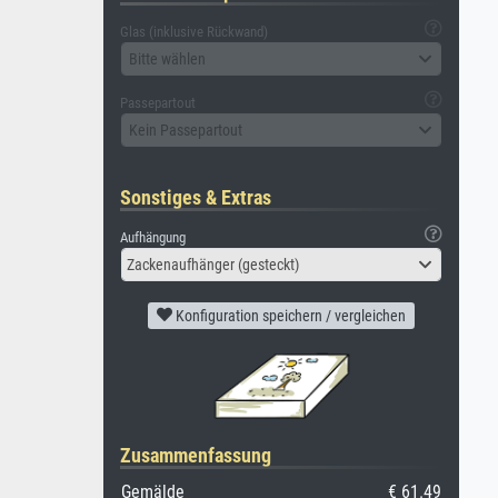
Glas (inklusive Rückwand)
Bitte wählen
Passepartout
Kein Passepartout
Sonstiges & Extras
Aufhängung
Zackenaufhänger (gesteckt)
Konfiguration speichern / vergleichen
Zusammenfassung
Gemälde
€ 61.49