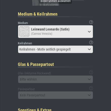
Medium & Keilrahmen
Medium
Leinwand Leonardo (Satin)
(Canvas Venezia)
Keilrahmen
Keilrahmen - Motiv seitlich gespiegelt
Glas & Passepartout
Glas (inklusive Rückwand)
Bitte wählen
Passepartout
Kein Passepartout
Sonstiges & Extras