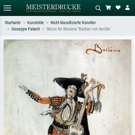
Startseite
Kunststile
Nicht klassifizierte Künstler
Giuseppe Palanti
Skizze für Rossinis "Barbier von Sevilla"
Standardsuche
KI-Bildersuche
Suchen Sie nach Künstlern, Werktiteln
Beschreiben Sie die Szene – z.B. Grüne
oder Stilen – z.B. Monet,
Wiese, Abstrakt mit viel Rot, Dunkles
Sternennacht, Impressionismus, Welle
Ölgemälde, Stehender Akt neben einem
Hokusai, Akt.
Baum.