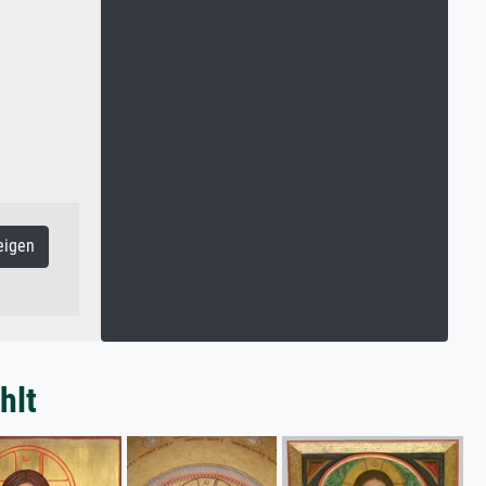
eigen
hlt