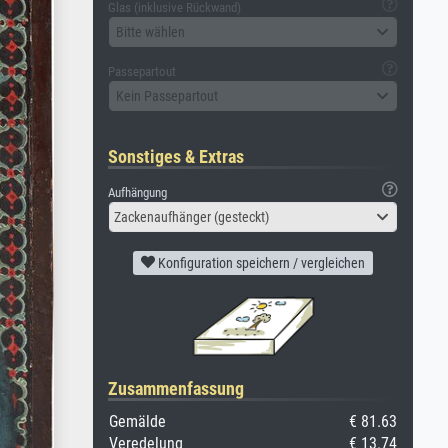
Glas (inklusive Rückwand)
Bitte wählen
Passepartout
Kein Passepartout
Sonstiges & Extras
Aufhängung
Zackenaufhänger (gesteckt)
Konfiguration speichern / vergleichen
Zusammenfassung
Gemälde
€ 81.63
Veredelung
€ 13.74