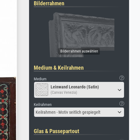
Bilderrahmen
Medium & Keilrahmen
Medium
Leinwand Leonardo (Satin)
(Canvas Venezia)
Keilrahmen
Keilrahmen - Motiv seitlich gespiegelt
Glas & Passepartout