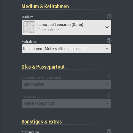
Medium & Keilrahmen
Medium
Leinwand Leonardo (Satin)
(Canvas Venezia)
Keilrahmen
Keilrahmen - Motiv seitlich gespiegelt
Glas & Passepartout
Glas (inklusive Rückwand)
Bitte wählen
Passepartout
Kein Passepartout
Sonstiges & Extras
Aufhängung