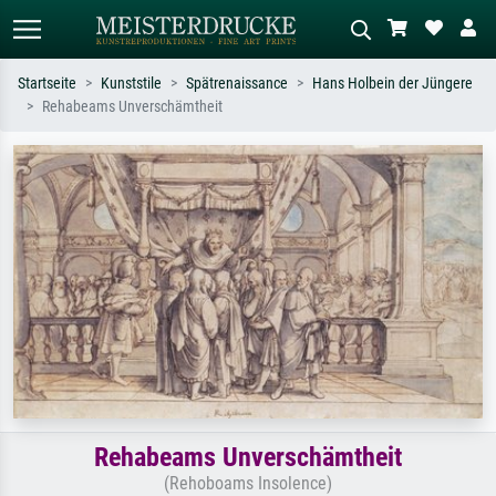
Startseite
Kunststile
Spätrenaissance
Hans Holbein der Jüngere
Rehabeams Unverschämtheit
Standardsuche
KI-Bildersuche
Suchen Sie nach Künstlern, Werktiteln
Beschreiben Sie die Szene – z.B. Grüne
oder Stilen – z.B. Monet,
Wiese, Abstrakt mit viel Rot, Dunkles
Sternennacht, Impressionismus, Welle
Ölgemälde, Stehender Akt neben einem
Hokusai, Akt.
Baum.
Rehabeams Unverschämtheit
(Rehoboams Insolence)