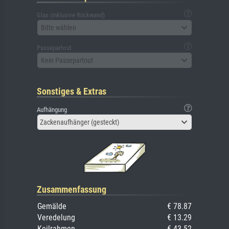
Glas (inklusive Rückwand)
Bitte wählen
Passepartout
Kein Passepartout
Sonstiges & Extras
Aufhängung
Zackenaufhänger (gesteckt)
Zusammenfassung
Gemälde
€ 78.87
Veredelung
€ 13.29
Keilrahmen
€ 43.52