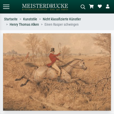
Startseite
Kunststile
Nicht klassifizierte Künstler
Henry Thomas Alken
Einen Rasper schwingen
Standardsuche
KI-Bildersuche
Suchen Sie nach Künstlern, Werktiteln
Beschreiben Sie die Szene – z.B. Grüne
oder Stilen – z.B. Monet,
Wiese, Abstrakt mit viel Rot, Dunkles
Sternennacht, Impressionismus, Welle
Ölgemälde, Stehender Akt neben einem
Hokusai, Akt.
Baum.