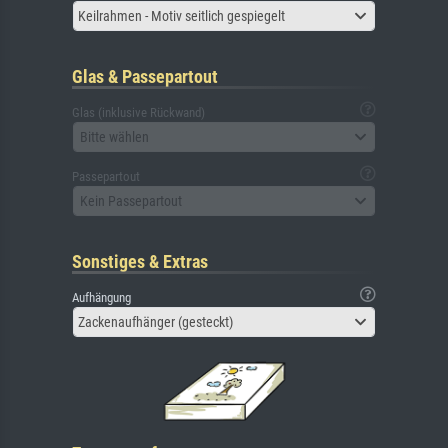
Keilrahmen - Motiv seitlich gespiegelt
Glas & Passepartout
Glas (inklusive Rückwand)
Bitte wählen
Passepartout
Kein Passepartout
Sonstiges & Extras
Aufhängung
Zackenaufhänger (gesteckt)