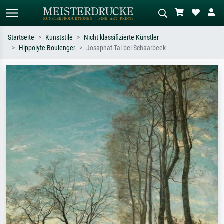
Startseite
Kunststile
Nicht klassifizierte Künstler
Hippolyte Boulenger
Josaphat-Tal bei Schaarbeek
Standardsuche
KI-Bildersuche
Suchen Sie nach Künstlern, Werktiteln
Beschreiben Sie die Szene – z.B. Grüne
oder Stilen – z.B. Monet,
Wiese, Abstrakt mit viel Rot, Dunkles
Sternennacht, Impressionismus, Welle
Ölgemälde, Stehender Akt neben einem
Hokusai, Akt.
Baum.