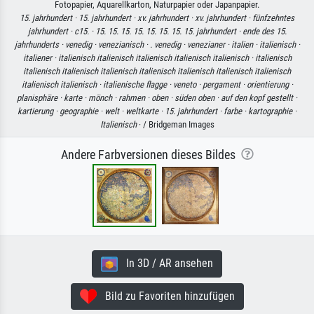
Fotopapier, Aquarellkarton, Naturpapier oder Japanpapier.
15. jahrhundert ·
15. jahrhundert ·
xv. jahrhundert ·
xv. jahrhundert ·
fünfzehntes
jahrhundert ·
c15. ·
15. 15. 15. 15. 15. 15. 15. 15. jahrhundert ·
ende des 15.
jahrhunderts ·
venedig ·
venezianisch ·
. venedig ·
venezianer ·
italien ·
italienisch ·
italiener ·
italienisch italienisch italienisch italienisch italienisch ·
italienisch
italienisch italienisch italienisch italienisch italienisch italienisch italienisch
italienisch italienisch ·
italienische flagge ·
veneto ·
pergament ·
orientierung ·
planisphäre ·
karte ·
mönch ·
rahmen ·
oben ·
süden oben ·
auf den kopf gestellt ·
kartierung ·
geographie ·
welt ·
weltkarte ·
15. jahrhundert ·
farbe ·
kartographie ·
Italienisch
· / Bridgeman Images
Andere Farbversionen dieses Bildes
In 3D / AR ansehen
Bild zu Favoriten hinzufügen