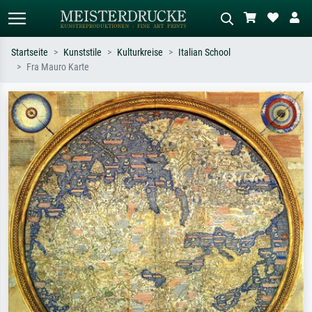
Startseite
Kunststile
Kulturkreise
Italian School
Fra Mauro Karte
Standardsuche
KI-Bildersuche
Suchen Sie nach Künstlern, Werktiteln
Beschreiben Sie die Szene – z.B. Grüne
oder Stilen – z.B. Monet,
Wiese, Abstrakt mit viel Rot, Dunkles
Sternennacht, Impressionismus, Welle
Ölgemälde, Stehender Akt neben einem
Hokusai, Akt.
Baum.