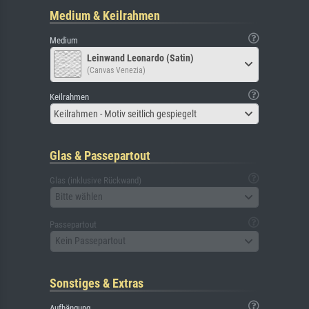
Medium & Keilrahmen
Medium
Leinwand Leonardo (Satin)
(Canvas Venezia)
Keilrahmen
Keilrahmen - Motiv seitlich gespiegelt
Glas & Passepartout
Glas (inklusive Rückwand)
Bitte wählen
Passepartout
Kein Passepartout
Sonstiges & Extras
Aufhängung