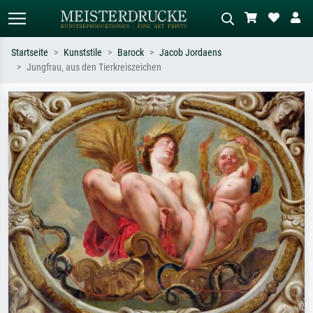
Startseite
Kunststile
Barock
Jacob Jordaens
Jungfrau, aus den Tierkreiszeichen
Standardsuche
KI-Bildersuche
Suchen Sie nach Künstlern, Werktiteln
Beschreiben Sie die Szene – z.B. Grüne
oder Stilen – z.B. Monet,
Wiese, Abstrakt mit viel Rot, Dunkles
Sternennacht, Impressionismus, Welle
Ölgemälde, Stehender Akt neben einem
Hokusai, Akt.
Baum.