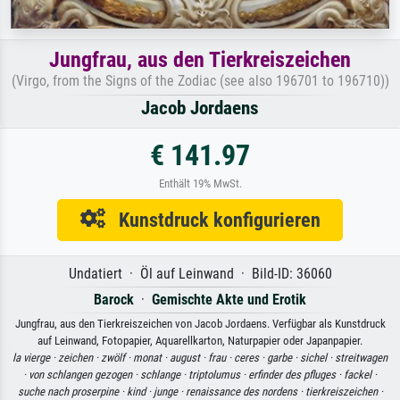
Jungfrau, aus den Tierkreiszeichen
(Virgo, from the Signs of the Zodiac (see also 196701 to 196710))
Jacob Jordaens
€ 141.97
Enthält 19% MwSt.
Kunstdruck konfigurieren
Undatiert · Öl auf Leinwand · Bild-ID: 36060
Barock
·
Gemischte Akte und Erotik
Jungfrau, aus den Tierkreiszeichen von Jacob Jordaens. Verfügbar als Kunstdruck
auf Leinwand, Fotopapier, Aquarellkarton, Naturpapier oder Japanpapier.
la vierge ·
zeichen ·
zwölf ·
monat ·
august ·
frau ·
ceres ·
garbe ·
sichel ·
streitwagen
·
von schlangen gezogen ·
schlange ·
triptolumus ·
erfinder des pfluges ·
fackel ·
suche nach proserpine ·
kind ·
junge ·
renaissance des nordens ·
tierkreiszeichen ·