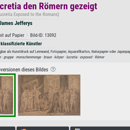
ucretia den Römern gezeigt
ucretia Exposed to the Romans)
James Jefferys
it auf Papier · Bild-ID: 13092
 klassifizierte Künstler
bar als Kunstdruck auf Leinwand, Fotopapier, Aquarellkarton, Naturpapier oder Japanpap
n ·
gruppe ·
menschenmenge ·
braun ·
körper ·
lucretia ·
exposed ·
Römer
versionen dieses Bildes