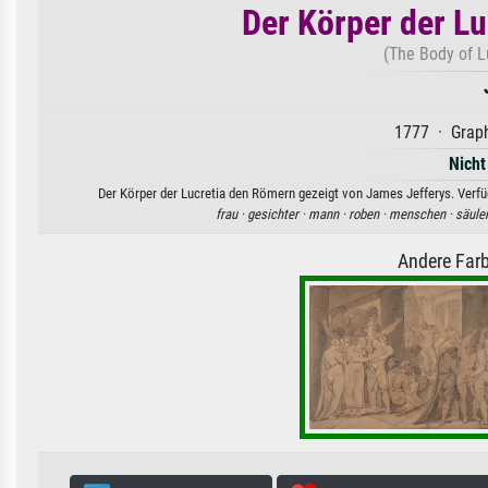
Der Körper der L
(The Body of L
1777 · Graph
Nicht
Der Körper der Lucretia den Römern gezeigt von James Jefferys. Verfüg
frau ·
gesichter ·
mann ·
roben ·
menschen ·
säule
Andere Farb