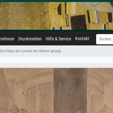
Kontakt
errahmen
Druckmedien
Hilfe & Service
Der Körper der Lucretia den Römern gezeigt