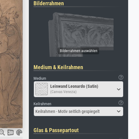
Bilderrahmen
Medium & Keilrahmen
Medium
Leinwand Leonardo (Satin)
(Canvas Venezia)
Keilrahmen
Keilrahmen - Motiv seitlich gespiegelt
Glas & Passepartout