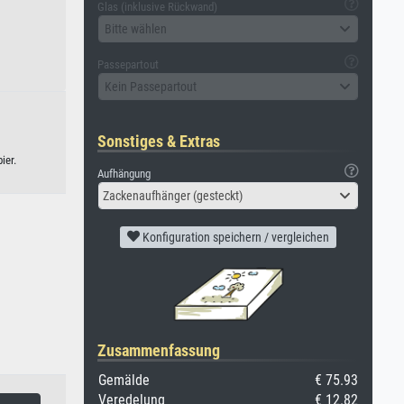
Glas (inklusive Rückwand)
Bitte wählen
Passepartout
Kein Passepartout
Sonstiges & Extras
ier.
Aufhängung
Zackenaufhänger (gesteckt)
Konfiguration speichern / vergleichen
Zusammenfassung
Gemälde
€ 75.93
Veredelung
€ 12.82