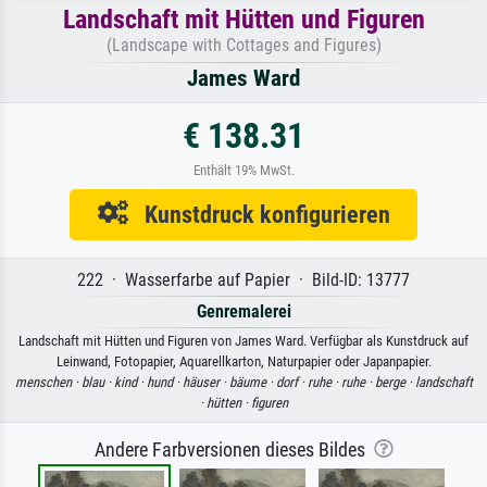
Landschaft mit Hütten und Figuren
(Landscape with Cottages and Figures)
James Ward
€ 138.31
Enthält 19% MwSt.
Kunstdruck konfigurieren
222 · Wasserfarbe auf Papier · Bild-ID: 13777
Genremalerei
Landschaft mit Hütten und Figuren von James Ward. Verfügbar als Kunstdruck auf
Leinwand, Fotopapier, Aquarellkarton, Naturpapier oder Japanpapier.
menschen ·
blau ·
kind ·
hund ·
häuser ·
bäume ·
dorf ·
ruhe ·
ruhe ·
berge ·
landschaft
·
hütten ·
figuren
Andere Farbversionen dieses Bildes