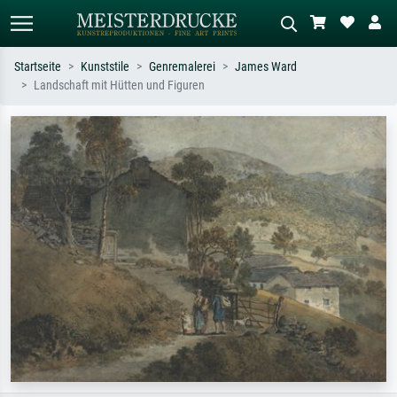
Startseite
Kunststile
Genremalerei
James Ward
Landschaft mit Hütten und Figuren
Standardsuche
KI-Bildersuche
Suchen Sie nach Künstlern, Werktiteln
Beschreiben Sie die Szene – z.B. Grüne
oder Stilen – z.B. Monet,
Wiese, Abstrakt mit viel Rot, Dunkles
Sternennacht, Impressionismus, Welle
Ölgemälde, Stehender Akt neben einem
Hokusai, Akt.
Baum.