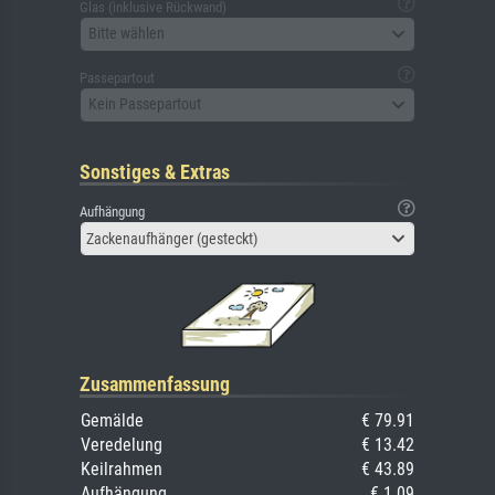
Glas (inklusive Rückwand)
Bitte wählen
Passepartout
Kein Passepartout
Sonstiges & Extras
Aufhängung
Zackenaufhänger (gesteckt)
Zusammenfassung
Gemälde
€ 79.91
Veredelung
€ 13.42
Keilrahmen
€ 43.89
Aufhängung
€ 1.09