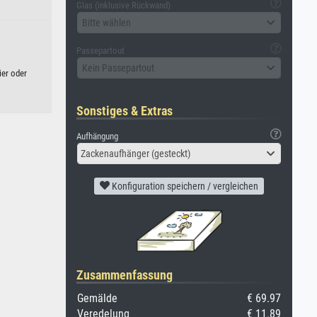
Glas (inklusive Rückwand)
Bitte wählen
Passepartout
Kein Passepartout
ier oder
Sonstiges & Extras
Aufhängung
Zackenaufhänger (gesteckt)
Konfiguration speichern / vergleichen
Zusammenfassung
Gemälde
€ 69.97
Veredelung
€ 11.89