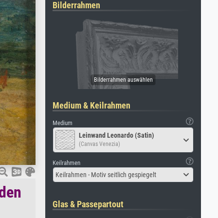
Bilderrahmen
Medium & Keilrahmen
Medium
Leinwand Leonardo (Satin)
(Canvas Venezia)
Keilrahmen
Keilrahmen - Motiv seitlich gespiegelt
aden
Glas & Passepartout