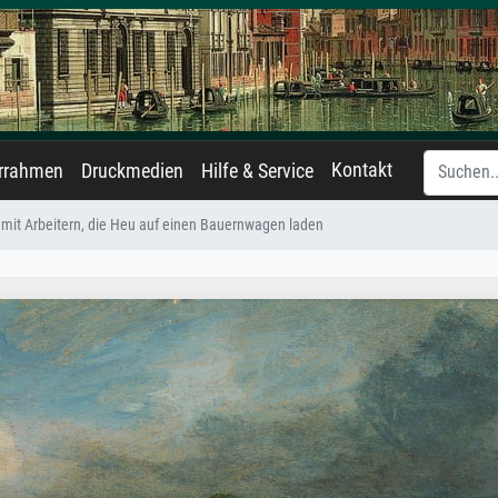
Kontakt
errahmen
Druckmedien
Hilfe & Service
 mit Arbeitern, die Heu auf einen Bauernwagen laden