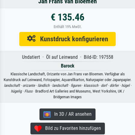
Jan Frans van Bloemen
€ 135.46
Enthält 19% MwSt.
Kunstdruck konfigurieren
Undatiert · Öl auf Leinwand · Bild-ID: 197558
Barock
Klassische Landschaft, Orizante von Jan Frans van Bloemen. Verfügbar als
Kunstdruck auf Leinwand, Fotopapier, Aquarellkarton, Naturpapier oder Japanpapier.
landschaft ·
orizante ·
ländlich ·
landschaft ·
figuren ·
klassisch ·
dorf ·
dörfer ·
hügel ·
hügelig ·
Fluss
· Bradford Art Galleries and Museums, West Yorkshire, UK /
Bridgeman Images
In 3D / AR ansehen
Bild zu Favoriten hinzufügen