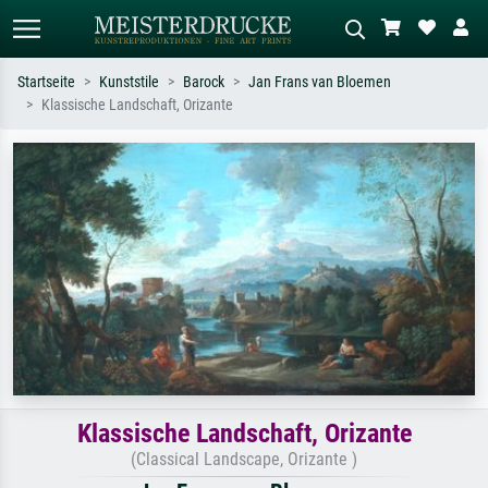
Startseite
Kunststile
Barock
Jan Frans van Bloemen
Klassische Landschaft, Orizante
Standardsuche
KI-Bildersuche
Suchen Sie nach Künstlern, Werktiteln
Beschreiben Sie die Szene – z.B. Grüne
oder Stilen – z.B. Monet,
Wiese, Abstrakt mit viel Rot, Dunkles
Sternennacht, Impressionismus, Welle
Ölgemälde, Stehender Akt neben einem
Hokusai, Akt.
Baum.
Klassische Landschaft, Orizante
(Classical Landscape, Orizante )