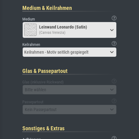
Medium & Keilrahmen
Medium
Leinwand Leonardo (Satin)
(Canvas Venezia)
Keilrahmen
Keilrahmen - Motiv seitlich gespiegelt
Glas & Passepartout
Glas (inklusive Rückwand)
Bitte wählen
Passepartout
Kein Passepartout
Sonstiges & Extras