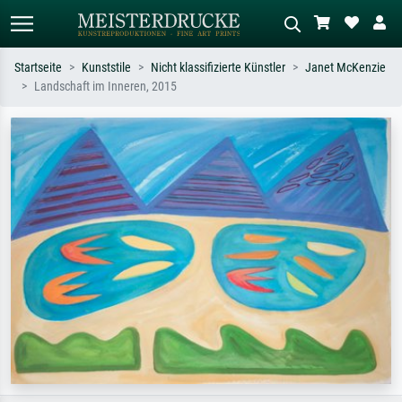
Startseite
Kunststile
Nicht klassifizierte Künstler
Janet McKenzie
Landschaft im Inneren, 2015
Standardsuche
KI-Bildersuche
Suchen Sie nach Künstlern, Werktiteln
Beschreiben Sie die Szene – z.B. Grüne
oder Stilen – z.B. Monet,
Wiese, Abstrakt mit viel Rot, Dunkles
Sternennacht, Impressionismus, Welle
Ölgemälde, Stehender Akt neben einem
Hokusai, Akt.
Baum.