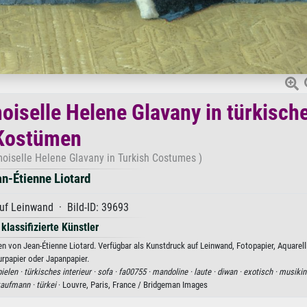
iselle Helene Glavany in türkisch
Kostümen
iselle Helene Glavany in Turkish Costumes )
n-Étienne Liotard
uf Leinwand · Bild-ID: 39693
 klassifizierte Künstler
von Jean-Étienne Liotard. Verfügbar als Kunstdruck auf Leinwand, Fotopapier, Aquarell
rpapier oder Japanpapier.
ielen ·
türkisches interieur ·
sofa ·
fa00755 ·
mandoline ·
laute ·
diwan ·
exotisch ·
musikin
aufmann ·
türkei
· Louvre, Paris, France / Bridgeman Images