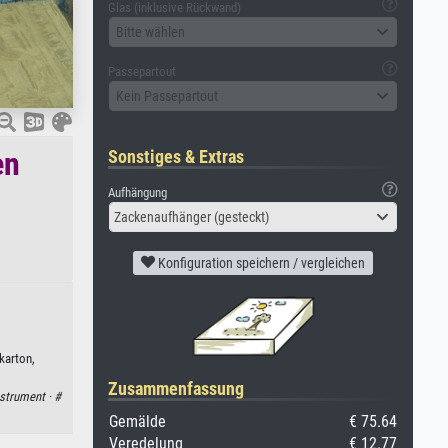
Glas (inklusive Rückwand)
Bitte wählen
Passepartout
Kein Passepartout
en
Sonstiges & Extras
Aufhängung
Zackenaufhänger (gesteckt)
Konfiguration speichern / vergleichen
karton,
Zusammenfassung
strument ·
#
Gemälde
€ 75.64
Veredelung
€ 12.77