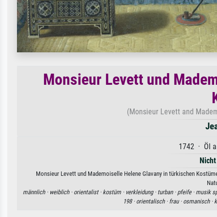
Monsieur Levett und Mademo
(Monsieur Levett and Mademo
Jea
1742 · Öl a
Nicht
Monsieur Levett und Mademoiselle Helene Glavany in türkischen Kostümen 
Natu
männlich ·
weiblich ·
orientalist ·
kostüm ·
verkleidung ·
turban ·
pfeife ·
musik sp
198 ·
orientalisch ·
frau ·
osmanisch ·
k