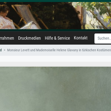
Kontakt
errahmen
Druckmedien
Hilfe & Service
rd
Monsieur Levett und Mademoiselle Helene Glavany in türkischen Kostümen