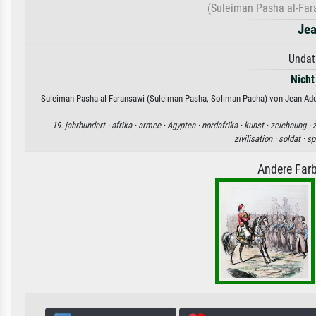
(Suleiman Pasha al-Far
Jea
Undat
Nicht
Suleiman Pasha al-Faransawi (Suleiman Pasha, Soliman Pacha) von Jean Adol
19. jahrhundert ·
afrika ·
armee ·
Ägypten ·
nordafrika ·
kunst ·
zeichnung ·
z
zivilisation ·
soldat ·
sp
Andere Farb