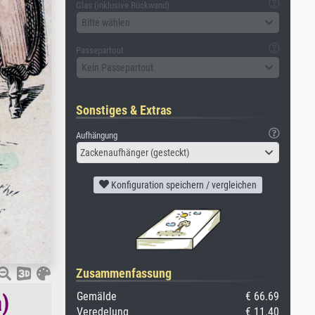
Glas (inklusive Rückwand)
Bitte wählen
Passepartout
Kein Passepartout
Sonstiges & Extras
Aufhängung
Zackenaufhänger (gesteckt)
Konfiguration speichern / vergleichen
Zusammenfassung
)
Gemälde
€ 66.69
Veredelung
€ 11.40