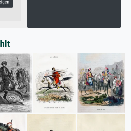
eigen
hlt