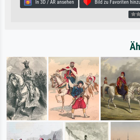
In 3D / AR ansehen
Bild zu Favoriten hinz
Äh