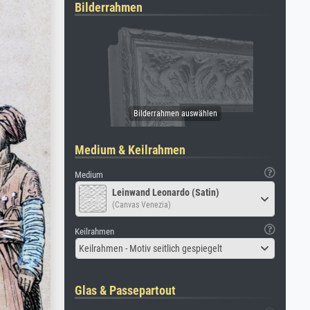
Bilderrahmen
Medium & Keilrahmen
Medium
Leinwand Leonardo (Satin)
(Canvas Venezia)
Keilrahmen
Keilrahmen - Motiv seitlich gespiegelt
Glas & Passepartout