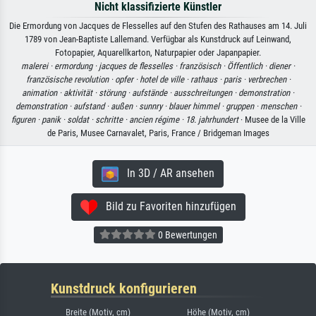
Nicht klassifizierte Künstler
Die Ermordung von Jacques de Flesselles auf den Stufen des Rathauses am 14. Juli
1789 von Jean-Baptiste Lallemand. Verfügbar als Kunstdruck auf Leinwand,
Fotopapier, Aquarellkarton, Naturpapier oder Japanpapier.
malerei ·
ermordung ·
jacques de flesselles ·
französisch ·
Öffentlich ·
diener ·
französische revolution ·
opfer ·
hotel de ville ·
rathaus ·
paris ·
verbrechen ·
animation ·
aktivität ·
störung ·
aufstände ·
ausschreitungen ·
demonstration ·
demonstration ·
aufstand ·
außen ·
sunnry ·
blauer himmel ·
gruppen ·
menschen ·
figuren ·
panik ·
soldat ·
schritte ·
ancien régime ·
18. jahrhundert
· Musee de la Ville
de Paris, Musee Carnavalet, Paris, France / Bridgeman Images
In 3D / AR ansehen
Bild zu Favoriten hinzufügen
0 Bewertungen
Kunstdruck konfigurieren
Breite (Motiv, cm)
Höhe (Motiv, cm)