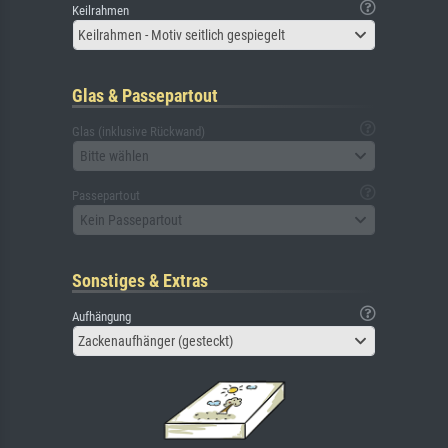
Keilrahmen
Keilrahmen - Motiv seitlich gespiegelt
Glas & Passepartout
Glas (inklusive Rückwand)
Bitte wählen
Passepartout
Kein Passepartout
Sonstiges & Extras
Aufhängung
Zackenaufhänger (gesteckt)