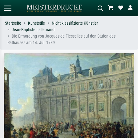
Startseite
Kunststile
Nicht klassifizierte Künstler
Jean-Baptiste Lallemand
Standardsuche
KI-Bildersuche
Die Ermordung von Jacques de Flesselles auf den Stufen des
Rathauses am 14. Juli 1789
Suchen Sie nach Künstlern, Werktiteln
Beschreiben Sie die Szene – z.B. Grüne
oder Stilen – z.B. Monet,
Wiese, Abstrakt mit viel Rot, Dunkles
Sternennacht, Impressionismus, Welle
Ölgemälde, Stehender Akt neben einem
Hokusai, Akt.
Baum.