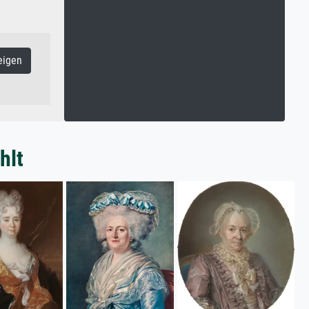
eigen
hlt