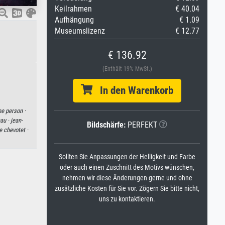
Keilrahmen
€ 40.04
Aufhängung
€ 1.09
Museumslizenz
€ 12.77
€ 136.92
(Enthält 19% MwSt.)
In den Warenkorb
ne person ·
au ·
jean-
Bildschärfe:
PERFEKT
 chevotet ·
Sollten Sie Anpassungen der Helligkeit und Farbe
oder auch einen Zuschnitt des Motivs wünschen,
nehmen wir diese Änderungen gerne und ohne
zusätzliche Kosten für Sie vor. Zögern Sie bitte nicht,
uns zu kontaktieren.