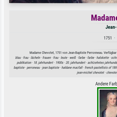
Madame
Jean-
1751 · 
Madame Chevotet, 1751 von Jean-Baptiste Perronneau. Verfügbar a
blau ·
frau ·
lächeln ·
frauen ·
frau ·
leute ·
weiß ·
farbe ·
farbe ·
halskette ·
sch
publikation ·
18. jahrhundert ·
1900s ·
20. jahrhundert ·
achtzehntes jahrhunde
baptiste ·
perroneau ·
jean baptiste ·
haldane macfall ·
french pastellists of 18t
jean-michel chevotet ·
chevote
Andere Farb