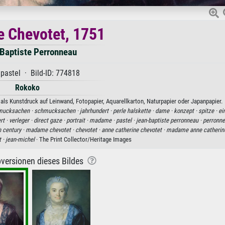
 Chevotet, 1751
Baptiste Perronneau
pastel · Bild-ID: 774818
Rokoko
ls Kunstdruck auf Leinwand, Fotopapier, Aquarellkarton, Naturpapier oder Japanpapier.
mucksachen ·
schmucksachen ·
jahrhundert ·
perle halskette ·
dame ·
konzept ·
spitze ·
ei
rt ·
verleger ·
direct gaze ·
portrait ·
madame ·
pastel ·
jean-baptiste perronneau ·
perronne
h century ·
madame chevotet ·
chevotet ·
anne catherine chevotet ·
madame anne catherine
t ·
jean-michel
· The Print Collector/Heritage Images
versionen dieses Bildes