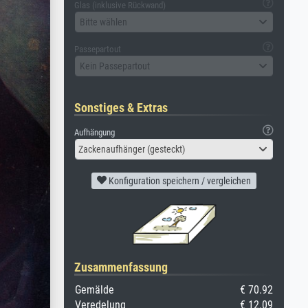
Glas (inklusive Rückwand)
Bitte wählen
Passepartout
Kein Passepartout
Sonstiges & Extras
Aufhängung
Zackenaufhänger (gesteckt)
Konfiguration speichern / vergleichen
Zusammenfassung
Gemälde
€ 70.92
Veredelung
€ 12.09