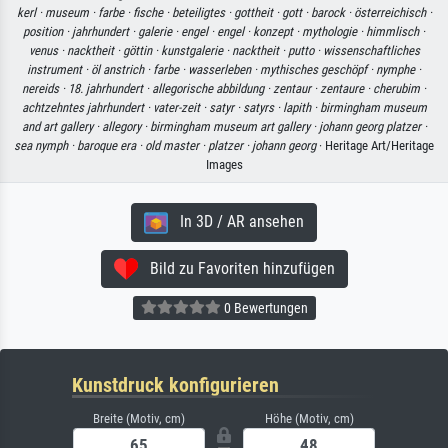
kerl ·
museum ·
farbe ·
fische ·
beteiligtes ·
gottheit ·
gott ·
barock ·
österreichisch ·
position ·
jahrhundert ·
galerie ·
engel ·
engel ·
konzept ·
mythologie ·
himmlisch ·
venus ·
nacktheit ·
göttin ·
kunstgalerie ·
nacktheit ·
putto ·
wissenschaftliches
instrument ·
öl anstrich ·
farbe ·
wasserleben ·
mythisches geschöpf ·
nymphe ·
nereids ·
18. jahrhundert ·
allegorische abbildung ·
zentaur ·
zentaure ·
cherubim ·
achtzehntes jahrhundert ·
vater-zeit ·
satyr ·
satyrs ·
lapith ·
birmingham museum
and art gallery ·
allegory ·
birmingham museum art gallery ·
johann georg platzer ·
sea nymph ·
baroque era ·
old master ·
platzer ·
johann georg
· Heritage Art/Heritage
Images
In 3D / AR ansehen
Bild zu Favoriten hinzufügen
0 Bewertungen
Kunstdruck konfigurieren
Breite (Motiv, cm)
Höhe (Motiv, cm)