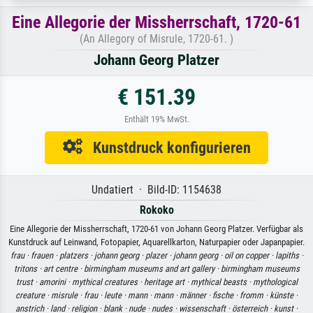
Eine Allegorie der Missherrschaft, 1720-61
(An Allegory of Misrule, 1720-61. )
Johann Georg Platzer
€ 151.39
Enthält 19% MwSt.
Kunstdruck konfigurieren
Undatiert · Bild-ID: 1154638
Rokoko
Eine Allegorie der Missherrschaft, 1720-61 von Johann Georg Platzer. Verfügbar als
Kunstdruck auf Leinwand, Fotopapier, Aquarellkarton, Naturpapier oder Japanpapier.
frau ·
frauen ·
platzers ·
johann georg ·
plazer ·
johann georg ·
oil on copper ·
lapiths ·
tritons ·
art centre ·
birmingham museums and art gallery ·
birmingham museums
trust ·
amorini ·
mythical creatures ·
heritage art ·
mythical beasts ·
mythological
creature ·
misrule ·
frau ·
leute ·
mann ·
mann ·
männer ·
fische ·
fromm ·
künste ·
anstrich ·
land ·
religion ·
blank ·
nude ·
nudes ·
wissenschaft ·
österreich ·
kunst ·