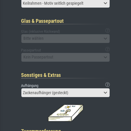
Keilrahmen - Motiv seitlich gespiegelt
Glas & Passepartout
Glas (inklusive Rückwand)
Bitte wählen
Passepartout
Kein Passepartout
Sonstiges & Extras
Aufhängung
Zackenaufhänger (gesteckt)