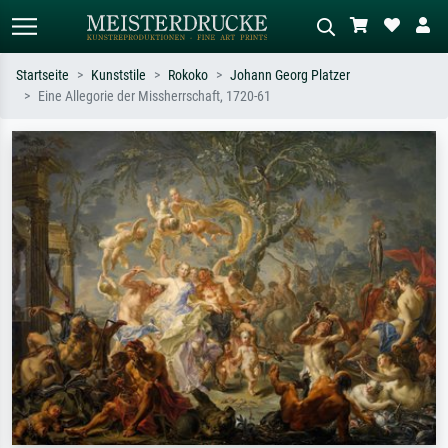
Startseite
Kunststile
Rokoko
Johann Georg Platzer
Eine Allegorie der Missherrschaft, 1720-61
Standardsuche
KI-Bildersuche
Suchen Sie nach Künstlern, Werktiteln
Beschreiben Sie die Szene – z.B. Grüne
oder Stilen – z.B. Monet,
Wiese, Abstrakt mit viel Rot, Dunkles
Sternennacht, Impressionismus, Welle
Ölgemälde, Stehender Akt neben einem
Hokusai, Akt.
Baum.