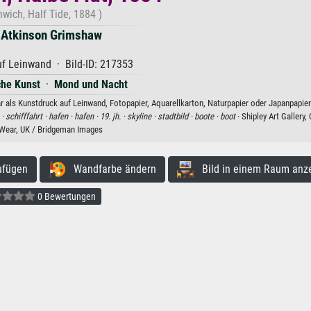
wich, Half Tide, 1884 )
 Atkinson Grimshaw
f Leinwand · Bild-ID: 217353
che Kunst
·
Mond und Nacht
 als Kunstdruck auf Leinwand, Fotopapier, Aquarellkarton, Naturpapier oder Japanpapier
 ·
schifffahrt ·
hafen ·
hafen ·
19. jh. ·
skyline ·
stadtbild ·
boote ·
boot
· Shipley Art Gallery,
Wear, UK / Bridgeman Images
ufügen
Wandfarbe ändern
Bild in einem Raum anz
0 Bewertungen