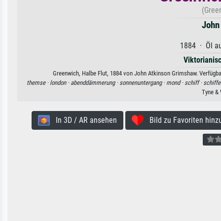
(Green
John
1884 · Öl au
Viktorianis
Greenwich, Halbe Flut, 1884 von John Atkinson Grimshaw. Verfügbar
themse ·
london ·
abenddämmerung ·
sonnenuntergang ·
mond ·
schiff ·
schiffe
Tyne & 
In 3D / AR ansehen
Bild zu Favoriten hinz