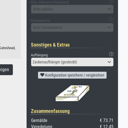
Glas (inklusive Rückwand)
Bitte wählen
Passepartout
Kein Passepartout
.
Sonstiges & Extras
 Gateshead,
Aufhängung
Zackenaufhänger (gesteckt)
eigen
Konfiguration speichern / vergleichen
Zusammenfassung
Gemälde
€ 73.71
Veredelung
€ 12.45