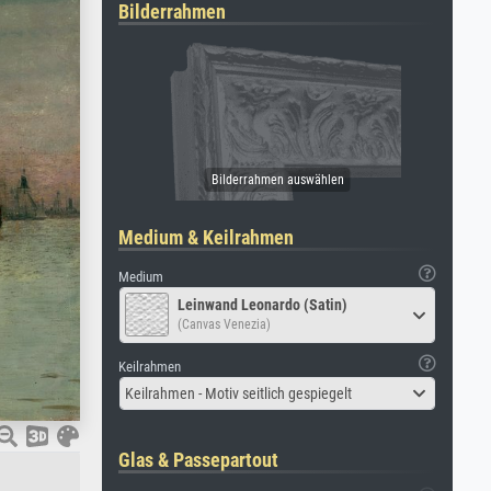
Bilderrahmen
Medium & Keilrahmen
Medium
Leinwand Leonardo (Satin)
(Canvas Venezia)
Keilrahmen
Keilrahmen - Motiv seitlich gespiegelt
Glas & Passepartout