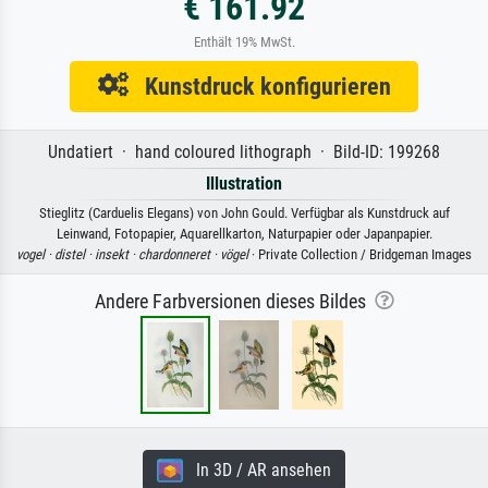
€ 161.92
Enthält 19% MwSt.
Kunstdruck konfigurieren
Undatiert · hand coloured lithograph · Bild-ID: 199268
Illustration
Stieglitz (Carduelis Elegans) von John Gould. Verfügbar als Kunstdruck auf
Leinwand, Fotopapier, Aquarellkarton, Naturpapier oder Japanpapier.
vogel ·
distel ·
insekt ·
chardonneret ·
vögel
· Private Collection / Bridgeman Images
Andere Farbversionen dieses Bildes
In 3D / AR ansehen