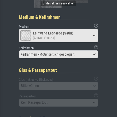
Medium & Keilrahmen
Medium
Leinwand Leonardo (Satin)
(Canvas Venezia)
Keilrahmen
Keilrahmen - Motiv seitlich gespiegelt
Glas & Passepartout
Glas (inklusive Rückwand)
Bitte wählen
Passepartout
Kein Passepartout