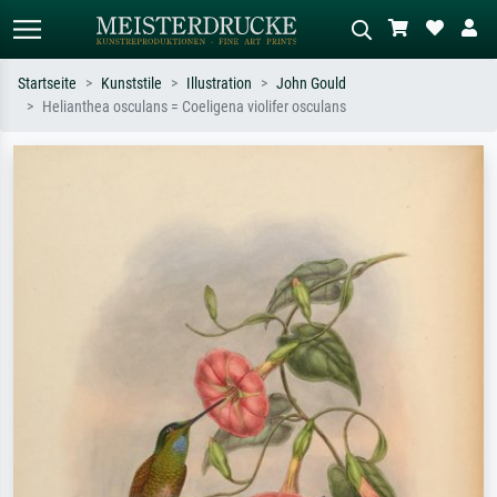
Startseite
Kunststile
Illustration
John Gould
Helianthea osculans = Coeligena violifer osculans
Standardsuche
KI-Bildersuche
Suchen Sie nach Künstlern, Werktiteln
Beschreiben Sie die Szene – z.B. Grüne
oder Stilen – z.B. Monet,
Wiese, Abstrakt mit viel Rot, Dunkles
Sternennacht, Impressionismus, Welle
Ölgemälde, Stehender Akt neben einem
Hokusai, Akt.
Baum.