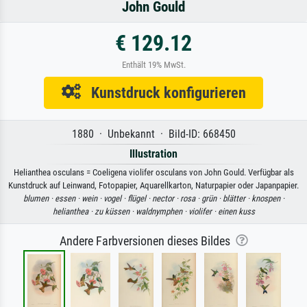
John Gould
€ 129.12
Enthält 19% MwSt.
Kunstdruck konfigurieren
1880 · Unbekannt · Bild-ID: 668450
Illustration
Helianthea osculans = Coeligena violifer osculans von John Gould. Verfügbar als
Kunstdruck auf Leinwand, Fotopapier, Aquarellkarton, Naturpapier oder Japanpapier.
blumen ·
essen ·
wein ·
vogel ·
flügel ·
nector ·
rosa ·
grün ·
blätter ·
knospen ·
helianthea ·
zu küssen ·
waldnymphen ·
violifer ·
einen kuss
Andere Farbversionen dieses Bildes