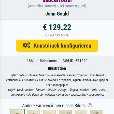
(Amazilia saucerrottei saucerrottei)
John Gould
€ 129.22
Enthält 19% MwSt.
Kunstdruck konfigurieren
1861 · Unbekannt · Bild-ID: 671329
Illustration
Erythronota sophiae = Amazilia saucerrottei saucerrottei von John Gould.
Verfügbar als Kunstdruck auf Leinwand, Fotopapier, Aquarellkarton, Naturpapier
oder Japanpapier.
vögel ·
weiß ·
nektar ·
blumen ·
blätter ·
zweige ·
fliegen ·
hocken ·
grün ·
rosa ·
erythronota ·
die dinge der weisheit ·
amasilia ·
saucerrottei ·
saucerrottei
Andere Farbversionen dieses Bildes