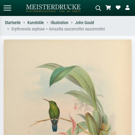
Startseite
Kunststile
Illustration
John Gould
Erythronota sophiae = Amazilia saucerrottei saucerrottei
Standardsuche
KI-Bildersuche
Suchen Sie nach Künstlern, Werktiteln
Beschreiben Sie die Szene – z.B. Grüne
oder Stilen – z.B. Monet,
Wiese, Abstrakt mit viel Rot, Dunkles
Sternennacht, Impressionismus, Welle
Ölgemälde, Stehender Akt neben einem
Hokusai, Akt.
Baum.