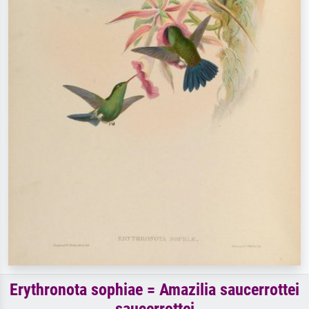
Erythronota sophiae = Amazilia saucerrottei
saucerrottei