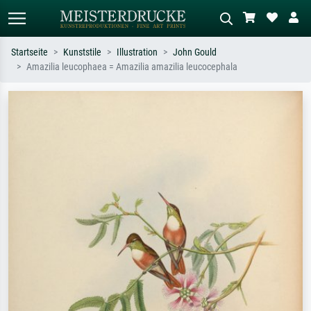
Startseite
Kunststile
Illustration
John Gould
Amazilia leucophaea = Amazilia amazilia leucocephala
Standardsuche
KI-Bildersuche
Suchen Sie nach Künstlern, Werktiteln
Beschreiben Sie die Szene – z.B. Grüne
oder Stilen – z.B. Monet,
Wiese, Abstrakt mit viel Rot, Dunkles
Sternennacht, Impressionismus, Welle
Ölgemälde, Stehender Akt neben einem
Hokusai, Akt.
Baum.