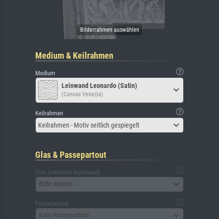
Medium & Keilrahmen
Medium
Leinwand Leonardo (Satin)
(Canvas Venezia)
Keilrahmen
Keilrahmen - Motiv seitlich gespiegelt
Glas & Passepartout
Glas (inklusive Rückwand)
Bitte wählen
Passepartout
Kein Passepartout