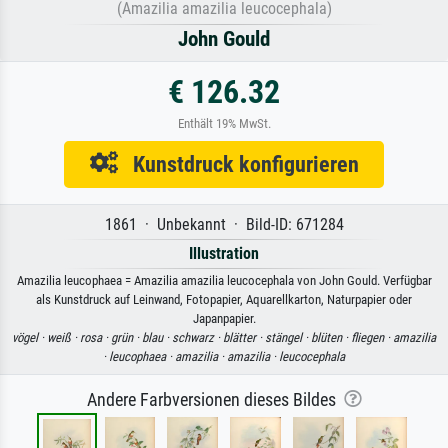
(Amazilia amazilia leucocephala)
John Gould
€ 126.32
Enthält 19% MwSt.
Kunstdruck konfigurieren
1861 · Unbekannt · Bild-ID: 671284
Illustration
Amazilia leucophaea = Amazilia amazilia leucocephala von John Gould. Verfügbar
als Kunstdruck auf Leinwand, Fotopapier, Aquarellkarton, Naturpapier oder
Japanpapier.
vögel ·
weiß ·
rosa ·
grün ·
blau ·
schwarz ·
blätter ·
stängel ·
blüten ·
fliegen ·
amazilia
·
leucophaea ·
amazilia ·
amazilia ·
leucocephala
Andere Farbversionen dieses Bildes