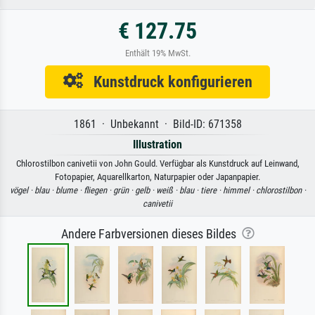
€ 127.75
Enthält 19% MwSt.
Kunstdruck konfigurieren
1861 · Unbekannt · Bild-ID: 671358
Illustration
Chlorostilbon canivetii von John Gould. Verfügbar als Kunstdruck auf Leinwand,
Fotopapier, Aquarellkarton, Naturpapier oder Japanpapier.
vögel ·
blau ·
blume ·
fliegen ·
grün ·
gelb ·
weiß ·
blau ·
tiere ·
himmel ·
chlorostilbon ·
canivetii
Andere Farbversionen dieses Bildes