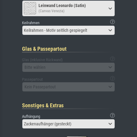
Leinwand Leonardo (Satin)
(Canvas Venezia)
Keilrahmen
Keilrahmen - Motiv seitlich gespiegelt
Glas & Passepartout
Glas (inklusive Rückwand)
Bitte wählen
Passepartout
Kein Passepartout
Sonstiges & Extras
Aufhängung
Zackenaufhänger (gesteckt)