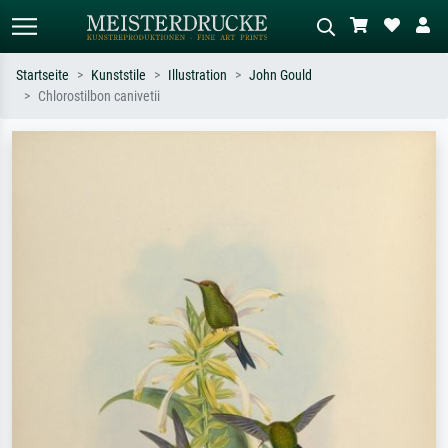
Startseite
Kunststile
Illustration
John Gould
Chlorostilbon canivetii
Standardsuche
KI-Bildersuche
Suchen Sie nach Künstlern, Werktiteln
Beschreiben Sie die Szene – z.B. Grüne
oder Stilen – z.B. Monet,
Wiese, Abstrakt mit viel Rot, Dunkles
Sternennacht, Impressionismus, Welle
Ölgemälde, Stehender Akt neben einem
Hokusai, Akt.
Baum.