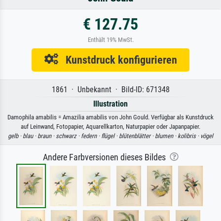
€ 127.75
Enthält 19% MwSt.
Kunstdruck konfigurieren
1861 · Unbekannt · Bild-ID: 671348
Illustration
Damophila amabilis = Amazilia amabilis von John Gould. Verfügbar als Kunstdruck
auf Leinwand, Fotopapier, Aquarellkarton, Naturpapier oder Japanpapier.
gelb ·
blau ·
braun ·
schwarz ·
federn ·
flügel ·
blütenblätter ·
blumen ·
kolibris ·
vögel
Andere Farbversionen dieses Bildes