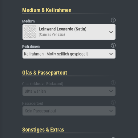
Medium & Keilrahmen
Medium
Leinwand Leonardo (Satin)
(Canvas Venezia)
Keilrahmen
Keilrahmen - Motiv seitlich gespiegelt
Glas & Passepartout
Glas (inklusive Rückwand)
Bitte wählen
Passepartout
Kein Passepartout
Sonstiges & Extras