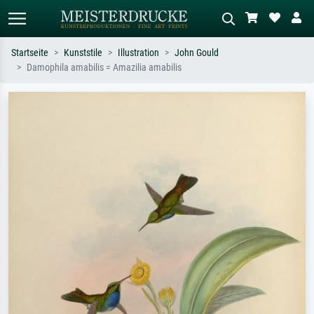
Startseite
Kunststile
Illustration
John Gould
Damophila amabilis = Amazilia amabilis
Standardsuche
KI-Bildersuche
Suchen Sie nach Künstlern, Werktiteln
Beschreiben Sie die Szene – z.B. Grüne
oder Stilen – z.B. Monet,
Wiese, Abstrakt mit viel Rot, Dunkles
Sternennacht, Impressionismus, Welle
Ölgemälde, Stehender Akt neben einem
Hokusai, Akt.
Baum.