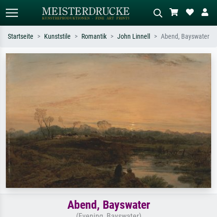
Startseite
Kunststile
Romantik
John Linnell
Abend, Bayswater
Standardsuche
KI-Bildersuche
Suchen Sie nach Künstlern, Werktiteln
Beschreiben Sie die Szene – z.B. Grüne
oder Stilen – z.B. Monet,
Wiese, Abstrakt mit viel Rot, Dunkles
Sternennacht, Impressionismus, Welle
Ölgemälde, Stehender Akt neben einem
Hokusai, Akt.
Baum.
Abend, Bayswater
(Evening, Bayswater)