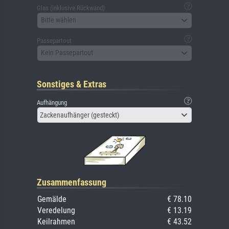
Glas (inklusive Rückwand)
Bitte wählen
Passepartout
Kein Passepartout
Sonstiges & Extras
Aufhängung
Zackenaufhänger (gesteckt)
Zusammenfassung
Gemälde
€ 78.10
Veredelung
€ 13.19
Keilrahmen
€ 43.52