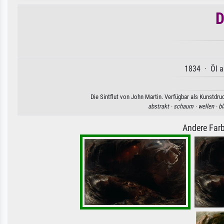
D
1834 · Öl a
Die Sintflut von John Martin. Verfügbar als Kunstdru
abstrakt ·
schaum ·
wellen ·
bl
Andere Farb