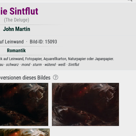
ie Sintflut
(The Deluge)
John Martin
uf Leinwand · Bild-ID: 15093
Romantik
ck auf Leinwand, Fotopapier, Aquarellkarton, Naturpapier oder Japanpapier.
au ·
schwarz ·
mond ·
sturm ·
wütend ·
weiß ·
Sintflut
versionen dieses Bildes