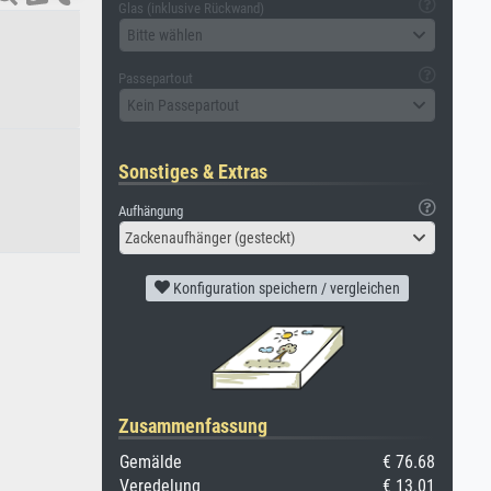
Glas (inklusive Rückwand)
Bitte wählen
Passepartout
Kein Passepartout
Sonstiges & Extras
Aufhängung
Zackenaufhänger (gesteckt)
Konfiguration speichern / vergleichen
Zusammenfassung
Gemälde
€ 76.68
Veredelung
€ 13.01