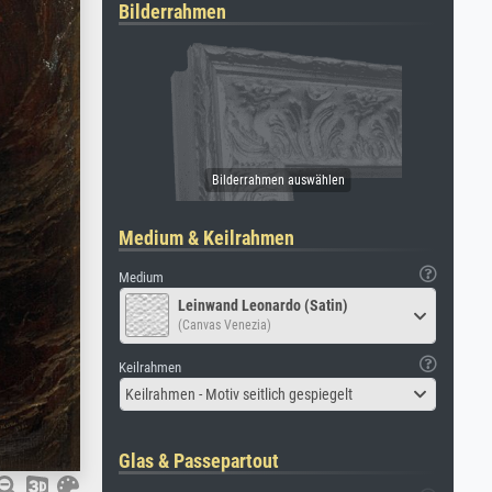
Bilderrahmen
Medium & Keilrahmen
Medium
Leinwand Leonardo (Satin)
(Canvas Venezia)
Keilrahmen
Keilrahmen - Motiv seitlich gespiegelt
Glas & Passepartout