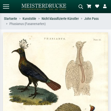
Startseite
Kunststile
Nicht klassifizierte Künstler
John Pass
Phasianus (Fasanenarten)
Standardsuche
KI-Bildersuche
Suchen Sie nach Künstlern, Werktiteln
Beschreiben Sie die Szene – z.B. Grüne
oder Stilen – z.B. Monet,
Wiese, Abstrakt mit viel Rot, Dunkles
Sternennacht, Impressionismus, Welle
Ölgemälde, Stehender Akt neben einem
Hokusai, Akt.
Baum.