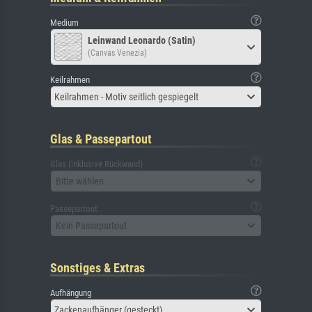
Medium
Leinwand Leonardo (Satin)
(Canvas Venezia)
Keilrahmen
Keilrahmen - Motiv seitlich gespiegelt
Glas & Passepartout
Glas (inklusive Rückwand)
Bitte wählen
Passepartout
Kein Passepartout
Sonstiges & Extras
Aufhängung
Zackenaufhänger (gesteckt)