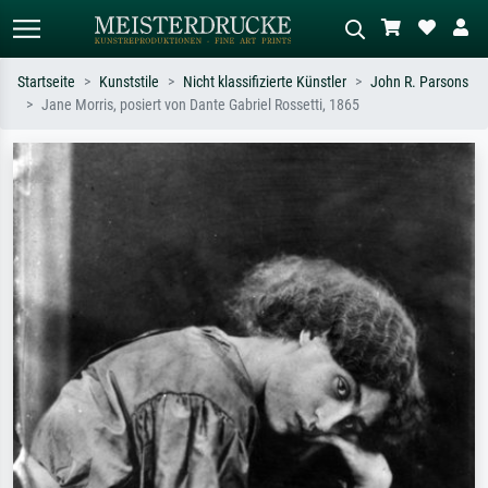
Startseite
Kunststile
Nicht klassifizierte Künstler
John R. Parsons
Jane Morris, posiert von Dante Gabriel Rossetti, 1865
Standardsuche
KI-Bildersuche
Suchen Sie nach Künstlern, Werktiteln
Beschreiben Sie die Szene – z.B. Grüne
oder Stilen – z.B. Monet,
Wiese, Abstrakt mit viel Rot, Dunkles
Sternennacht, Impressionismus, Welle
Ölgemälde, Stehender Akt neben einem
Hokusai, Akt.
Baum.