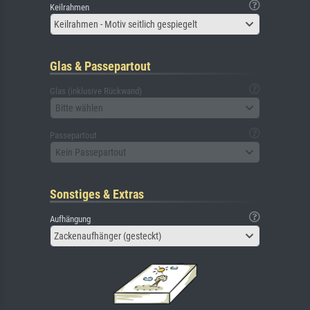
Keilrahmen
Keilrahmen - Motiv seitlich gespiegelt
Glas & Passepartout
Glas (inklusive Rückwand)
Bitte wählen
Passepartout
Kein Passepartout
Sonstiges & Extras
Aufhängung
Zackenaufhänger (gesteckt)