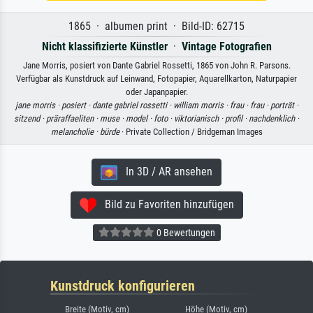
1865 · albumen print · Bild-ID: 62715
Nicht klassifizierte Künstler
·
Vintage Fotografien
Jane Morris, posiert von Dante Gabriel Rossetti, 1865 von John R. Parsons.
Verfügbar als Kunstdruck auf Leinwand, Fotopapier, Aquarellkarton, Naturpapier
oder Japanpapier.
jane morris ·
posiert ·
dante gabriel rossetti ·
william morris ·
frau ·
frau ·
porträt ·
sitzend ·
präraffaeliten ·
muse ·
model ·
foto ·
viktorianisch ·
profil ·
nachdenklich ·
melancholie ·
bürde
· Private Collection / Bridgeman Images
In 3D / AR ansehen
Bild zu Favoriten hinzufügen
0 Bewertungen
Kunstdruck konfigurieren
Breite (Motiv, cm)
Höhe (Motiv, cm)