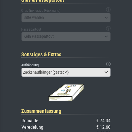
Glas (inklusive Rückwand)
Bitte wählen
Passepartout
Kein Passepartout
Sonstiges & Extras
Aufhängung
Zackenaufhänger (gesteckt)
Zusammenfassung
Gemälde
€ 74.34
Veredelung
€ 12.60