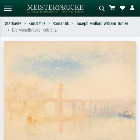
Startseite
Kunststile
Romantik
Joseph Mallord William Turner
Die Moselbrücke, Koblenz
Standardsuche
KI-Bildersuche
Suchen Sie nach Künstlern, Werktiteln
Beschreiben Sie die Szene – z.B. Grüne
oder Stilen – z.B. Monet,
Wiese, Abstrakt mit viel Rot, Dunkles
Sternennacht, Impressionismus, Welle
Ölgemälde, Stehender Akt neben einem
Hokusai, Akt.
Baum.