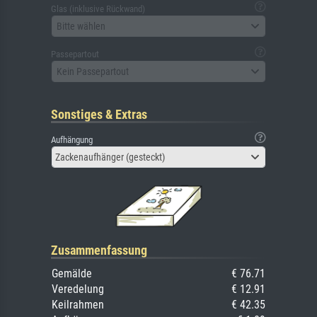
Glas (inklusive Rückwand)
Bitte wählen
Passepartout
Kein Passepartout
Sonstiges & Extras
Aufhängung
Zackenaufhänger (gesteckt)
Zusammenfassung
Gemälde
€ 76.71
Veredelung
€ 12.91
Keilrahmen
€ 42.35