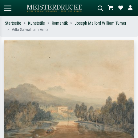
Startseite
Kunststile
Romantik
Joseph Mallord William Turner
Villa Salviati am Arno
Standardsuche
KI-Bildersuche
Suchen Sie nach Künstlern, Werktiteln
Beschreiben Sie die Szene – z.B. Grüne
oder Stilen – z.B. Monet,
Wiese, Abstrakt mit viel Rot, Dunkles
Sternennacht, Impressionismus, Welle
Ölgemälde, Stehender Akt neben einem
Hokusai, Akt.
Baum.