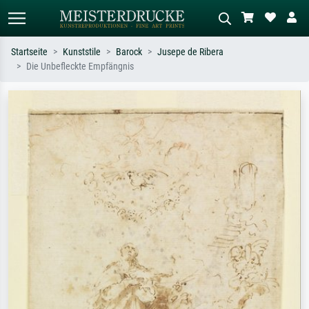
Startseite
Kunststile
Barock
Jusepe de Ribera
Die Unbefleckte Empfängnis
Standardsuche
KI-Bildersuche
Suchen Sie nach Künstlern, Werktiteln
Beschreiben Sie die Szene – z.B. Grüne
oder Stilen – z.B. Monet,
Wiese, Abstrakt mit viel Rot, Dunkles
Sternennacht, Impressionismus, Welle
Ölgemälde, Stehender Akt neben einem
Hokusai, Akt.
Baum.