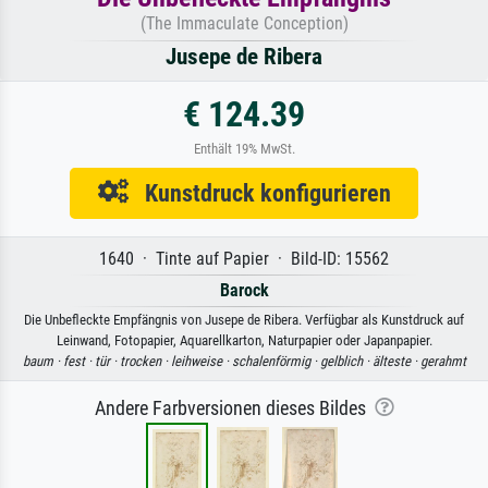
(The Immaculate Conception)
Jusepe de Ribera
€ 124.39
Enthält 19% MwSt.
Kunstdruck konfigurieren
1640 · Tinte auf Papier · Bild-ID: 15562
Barock
Die Unbefleckte Empfängnis von Jusepe de Ribera. Verfügbar als Kunstdruck auf
Leinwand, Fotopapier, Aquarellkarton, Naturpapier oder Japanpapier.
baum ·
fest ·
tür ·
trocken ·
leihweise ·
schalenförmig ·
gelblich ·
älteste ·
gerahmt
Andere Farbversionen dieses Bildes