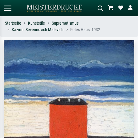
Startseite
Kunststile
Suprematismus
Kazimir Severinovich Malevich
Rotes Haus, 1932
Standardsuche
KI-Bildersuche
Suchen Sie nach Künstlern, Werktiteln
Beschreiben Sie die Szene – z.B. Grüne
oder Stilen – z.B. Monet,
Wiese, Abstrakt mit viel Rot, Dunkles
Sternennacht, Impressionismus, Welle
Ölgemälde, Stehender Akt neben einem
Hokusai, Akt.
Baum.