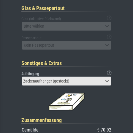
Glas & Passepartout
Glas (inklusive Rückwand)
Bitte wählen
Passepartout
Kein Passepartout
Sonstiges & Extras
Aufhängung
Zackenaufhänger (gesteckt)
Zusammenfassung
Gemälde
€ 70.92