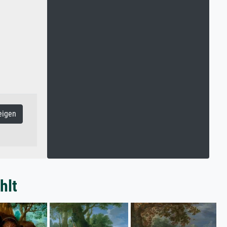
eigen
hlt