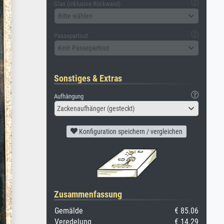
Glas (inklusive Rückwand)
Bitte wählen
Passepartout
Kein Passepartout
Sonstiges & Extras
Aufhängung
Zackenaufhänger (gesteckt)
Konfiguration speichern / vergleichen
Zusammenfassung
Gemälde
€ 85.06
Veredelung
€ 14.29