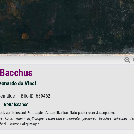
Bacchus
eonardo da Vinci
emälde · Bild-ID: 680462
Renaissance
ck auf Leinwand, Fotopapier, Aquarellkarton, Naturpapier oder Japanpapier.
he ·
kunst ·
mann ·
mythologie ·
renaissance ·
sfumato ·
personen ·
bacchus ·
johannes ·
tä
e du Louvre / akg-images