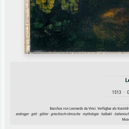
L
1513 · G
Bacchus von Leonardo da Vinci. Verfügbar als Kunstdru
androgyn ·
gott ·
götter ·
griechisch-römische ·
mythologie ·
halbakt ·
italienisc
Musé