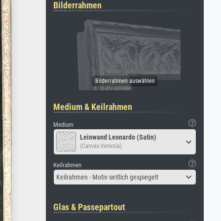
Bilderrahmen
Medium & Keilrahmen
Medium
Leinwand Leonardo (Satin)
(Canvas Venezia)
Keilrahmen
Keilrahmen - Motiv seitlich gespiegelt
Glas & Passepartout