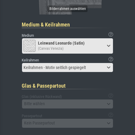
Medium & Keilrahmen
Medium
Leinwand Leonardo (Satin)
(Canvas Venezia)
Keilrahmen
Keilrahmen - Motiv seitlich gespiegelt
Glas & Passepartout
Glas (inklusive Rückwand)
Bitte wählen
Passepartout
Kein Passepartout