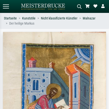
Startseite
Kunststile
Nicht klassifizierte Künstler
Malnazar
Der heilige Markus
Standardsuche
KI-Bildersuche
Suchen Sie nach Künstlern, Werktiteln
Beschreiben Sie die Szene – z.B. Grüne
oder Stilen – z.B. Monet,
Wiese, Abstrakt mit viel Rot, Dunkles
Sternennacht, Impressionismus, Welle
Ölgemälde, Stehender Akt neben einem
Hokusai, Akt.
Baum.