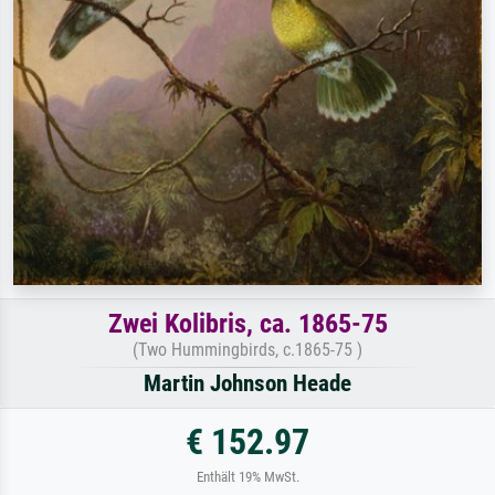
Zwei Kolibris, ca. 1865-75
(Two Hummingbirds, c.1865-75 )
Martin Johnson Heade
€ 152.97
Enthält 19% MwSt.