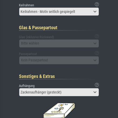
Keilrahmen
Keilrahmen - Motiv seitlich gespiegelt
Glas & Passepartout
Glas (inklusive Rückwand)
Bitte wählen
Passepartout
Kein Passepartout
Sonstiges & Extras
Aufhängung
Zackenaufhänger (gesteckt)