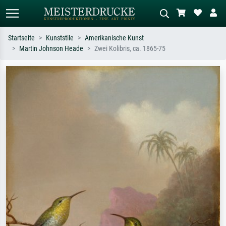
Startseite
Kunststile
Amerikanische Kunst
Martin Johnson Heade
Zwei Kolibris, ca. 1865-75
Standardsuche
KI-Bildersuche
Suchen Sie nach Künstlern, Werktiteln
Beschreiben Sie die Szene – z.B. Grüne
oder Stilen – z.B. Monet,
Wiese, Abstrakt mit viel Rot, Dunkles
Sternennacht, Impressionismus, Welle
Ölgemälde, Stehender Akt neben einem
Hokusai, Akt.
Baum.