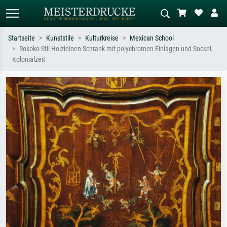
Startseite
Kunststile
Kulturkreise
Mexican School
Rokoko-Stil Holzleinen-Schrank mit polychromen Einlagen und Sockel,
Standardsuche
KI-Bildersuche
Kolonialzeit
Suchen Sie nach Künstlern, Werktiteln
Beschreiben Sie die Szene – z.B. Grüne
oder Stilen – z.B. Monet,
Wiese, Abstrakt mit viel Rot, Dunkles
Sternennacht, Impressionismus, Welle
Ölgemälde, Stehender Akt neben einem
Hokusai, Akt.
Baum.