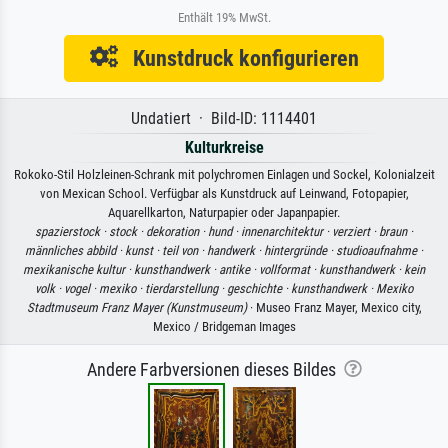
Enthält 19% MwSt.
Kunstdruck konfigurieren
Undatiert · Bild-ID: 1114401
Kulturkreise
Rokoko-Stil Holzleinen-Schrank mit polychromen Einlagen und Sockel, Kolonialzeit
von Mexican School. Verfügbar als Kunstdruck auf Leinwand, Fotopapier,
Aquarellkarton, Naturpapier oder Japanpapier.
spazierstock ·
stock ·
dekoration ·
hund ·
innenarchitektur ·
verziert ·
braun ·
männliches abbild ·
kunst ·
teil von ·
handwerk ·
hintergründe ·
studioaufnahme ·
mexikanische kultur ·
kunsthandwerk ·
antike ·
vollformat ·
kunsthandwerk ·
kein
volk ·
vogel ·
mexiko ·
tierdarstellung ·
geschichte ·
kunsthandwerk ·
Mexiko
Stadtmuseum Franz Mayer (Kunstmuseum)
· Museo Franz Mayer, Mexico city,
Mexico / Bridgeman Images
Andere Farbversionen dieses Bildes