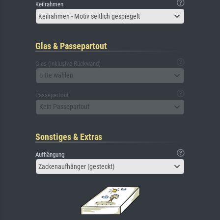
Keilrahmen
Keilrahmen - Motiv seitlich gespiegelt
Glas & Passepartout
Glas (inklusive Rückwand)
Bitte wählen
Passepartout
Kein Passepartout
Sonstiges & Extras
Aufhängung
Zackenaufhänger (gesteckt)