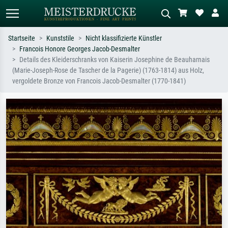
Startseite
Kunststile
Nicht klassifizierte Künstler
Francois Honore Georges Jacob-Desmalter
Standardsuche
KI-Bildersuche
Details des Kleiderschranks von Kaiserin Josephine de Beauharnais
(Marie-Joseph-Rose de Tascher de la Pagerie) (1763-1814) aus Holz,
Suchen Sie nach Künstlern, Werktiteln
Beschreiben Sie die Szene – z.B. Grüne
vergoldete Bronze von Francois Jacob-Desmalter (1770-1841)
oder Stilen – z.B. Monet,
Wiese, Abstrakt mit viel Rot, Dunkles
Sternennacht, Impressionismus, Welle
Ölgemälde, Stehender Akt neben einem
Hokusai, Akt.
Baum.