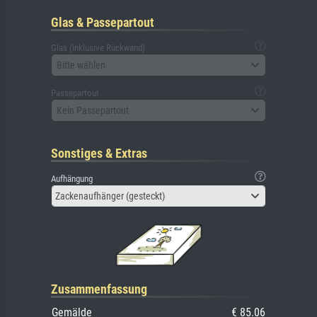
Glas & Passepartout
Glas (inklusive Rückwand)
Bitte wählen
Passepartout
Kein Passepartout
Sonstiges & Extras
Aufhängung
Zackenaufhänger (gesteckt)
Zusammenfassung
Gemälde
€ 85.06