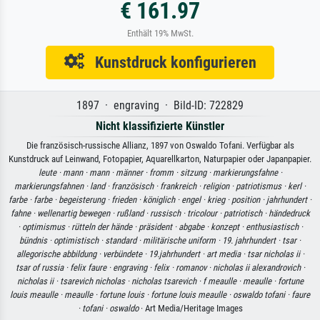
€ 161.97
Enthält 19% MwSt.
Kunstdruck konfigurieren
1897 · engraving · Bild-ID: 722829
Nicht klassifizierte Künstler
Die französisch-russische Allianz, 1897 von Oswaldo Tofani. Verfügbar als
Kunstdruck auf Leinwand, Fotopapier, Aquarellkarton, Naturpapier oder Japanpapier.
leute ·
mann ·
mann ·
männer ·
fromm ·
sitzung ·
markierungsfahne ·
markierungsfahnen ·
land ·
französisch ·
frankreich ·
religion ·
patriotismus ·
kerl ·
farbe ·
farbe ·
begeisterung ·
frieden ·
königlich ·
engel ·
krieg ·
position ·
jahrhundert ·
fahne ·
wellenartig bewegen ·
rußland ·
russisch ·
tricolour ·
patriotisch ·
händedruck
·
optimismus ·
rütteln der hände ·
präsident ·
abgabe ·
konzept ·
enthusiastisch ·
bündnis ·
optimistisch ·
standard ·
militärische uniform ·
19. jahrhundert ·
tsar ·
allegorische abbildung ·
verbündete ·
19.jahrhundert ·
art media ·
tsar nicholas ii ·
tsar of russia ·
felix faure ·
engraving ·
felix ·
romanov ·
nicholas ii alexandrovich ·
nicholas ii ·
tsarevich nicholas ·
nicholas tsarevich ·
f meaulle ·
meaulle ·
fortune
louis meaulle ·
meaulle ·
fortune louis ·
fortune louis meaulle ·
oswaldo tofani ·
faure
·
tofani ·
oswaldo
· Art Media/Heritage Images