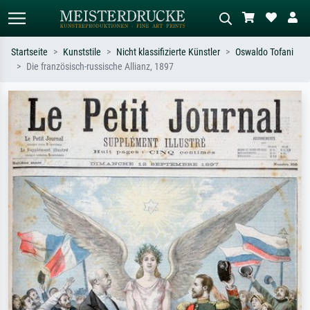
Startseite
Kunststile
Nicht klassifizierte Künstler
Oswaldo Tofani
Die französisch-russische Allianz, 1897
Standardsuche
KI-Bildersuche
Suchen Sie nach Künstlern, Werktiteln
Beschreiben Sie die Szene – z.B. Grüne
oder Stilen – z.B. Monet,
Wiese, Abstrakt mit viel Rot, Dunkles
Sternennacht, Impressionismus, Welle
Ölgemälde, Stehender Akt neben einem
Hokusai, Akt.
Baum.